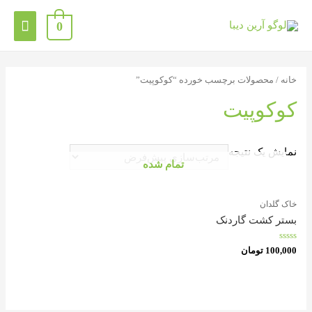
0
خانه
/ محصولات برچسب خورده “کوکوپیت”
کوکوپیت
نمایش یک نتیجه
تمام شده
خاک گلدان
بستر کشت گاردنک
امتیاز
100,000
تومان
0
از
5