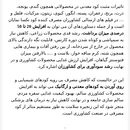
تاثیرات مثبت کود معدنی در محصولاتی همچون گندم، یونجه،
ذرت، برنج، زعفران، پسته، انگور، کیوی، زیتون، مرکبات، فلفل و
… در فیلم های ارسالی کشاورزان مصرف کننده کود تکسا نمایان
است و از جمله دستاوردهای آن می توان به
افزایش 20 تا 50
درصدی میزان برداشت
، رشد قدی محصولات زراعی، کاهش نیاز
به سمپاشی و کوتاه شدن دوره کارنس، قابلیت نگه دارندگی بالای
محصول در خارج از سردخانه، از بین رفتن آفات و بیماری هایی
همچون شته، کرم ساقه خوار، بلاست و …، بالارفتن میزان
فتوسنتز گیاهان، افزایش ارزش غذایی محصولات کشاورزی و در
نهایت
رشد سودآوری برای کشاورزان
اشاره کرد.
این در حالیست که کاهش مصرف بی رویه کودهای شیمیایی و
روی آوردن به کودهای معدنی و ارگانیک
می تواند به افزایش
محصولات کشاورزی سالم، بهبود کیفیت غذایی سفره مردم،
سالم سازی جامعه و در نهایت کاهش نیاز به درمان های پزشکی
منجر شود که این زنجیره سلامت به طور مستقیم متاثر از کود
مصرفی در صنعت کشاورزی است.
.