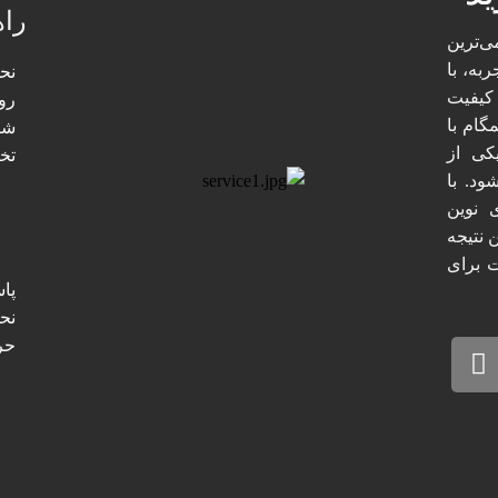
راه
ی‌ترین
ربه، با
نح
کیفیت
رو
ام با
شی
کی از
تخ
ود. با
 نوین
 نتیجه
 برای
پا
نحو
حر