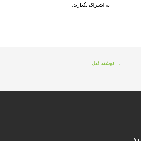
به اشتراک بگذارید.
→
نوشته قبل
د​