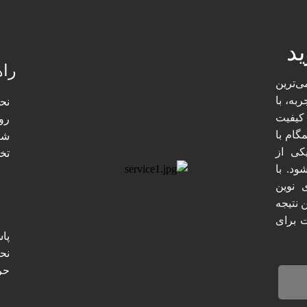
د​
راه
ی‌ترین
ربه، با
نح
کیفیت
رو
ام با
شی
کی از
تخ
ود. با
 نوین
 نتیجه
 برای
پا
نحو
حر